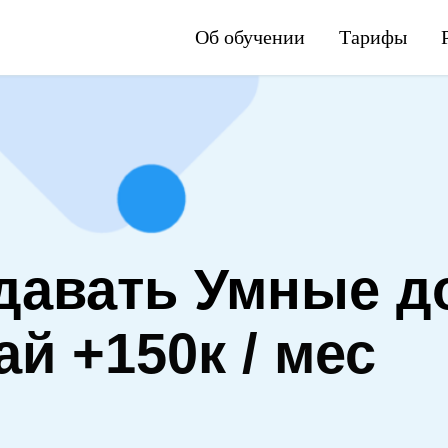
Об обучении
Тарифы
давать Умные д
вай
+150к / мес