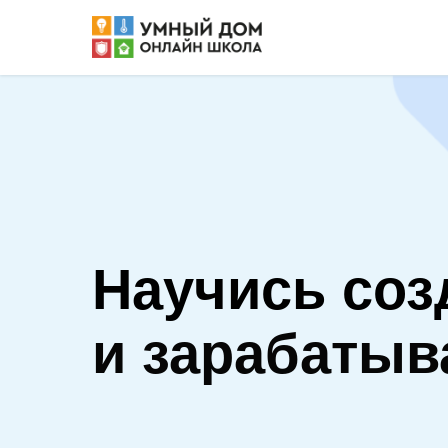
Научись соз
и зарабаты