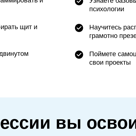
раммировать и
Узнаете базов
психологии
бирать щит и
Научитесь расп
грамотно през
одвинутом
Поймете самоц
свои проекты
ессии вы осво